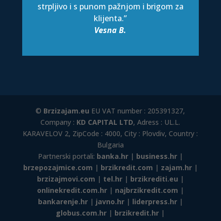
strpljivo i s punom pažnjom i brigom za
klijenta.”
Vesna B.
©
Brzizajam.eu
EU VAT number : 205391327,
Company :
KD CAPITAL LTD
, Adress : UL.L.
KARAVELOV 2, ZipCode : 4000, City : Plovdiv, Country :
Bulgaria
Partnerski portali:
banka.hr
|
business.hr
|
brzepozajmice.com
|
brzikredit.com
|
zajam.hr
|
brzizajmovi.com
|
tel.hr
|
brzikrediti.eu
|
onlinekredit.com.hr
|
najbrzikredit.com
|
bankarenje.hr
|
javno.hr
|
liderpress.hr
|
globus.com.hr
|
brzikredit.hr
|