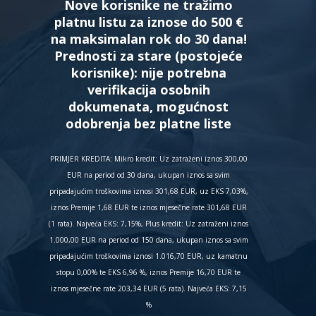
Nove korisnike ne tražimo
platnu listu za iznose do 500 €
na maksimalan rok do 30 dana!
Prednosti za stare (postojeće
korisnike):
nije potrebna
verifikacija osobnih
dokumenata, mogućnost
odobrenja bez platne liste
PRIMJER KREDITA: Mikro kredit: Uz zatraženi iznos 300,00
EUR na period od 30 dana, ukupan iznos sa svim
pripadajućim troškovima iznosi 301,68 EUR, uz EKS 7,03%,
iznos Premije 1,68 EUR te iznos mjesečne rate 301,68 EUR
(1 rata). Najveća EKS: 7,15%, Plus kredit: Uz zatraženi iznos
1.000,00 EUR na period od 150 dana, ukupan iznos sa svim
pripadajućim troškovima iznosi 1.016,70 EUR, uz kamatnu
stopu 0,00% te EKS 6,96 %, iznos Premije 16,70 EUR te
iznos mjesečne rate 203,34 EUR (5 rata). Najveća EKS: 7,15
%