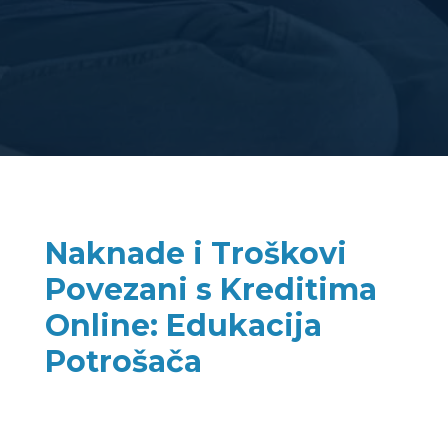
Naknade i Troškovi
Povezani s Kreditima
Online: Edukacija
Potrošača