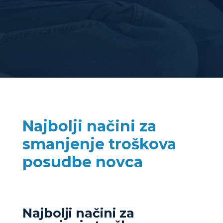
Najbolji načini za
smanjenje troškova
posudbe novca
Najbolji načini za