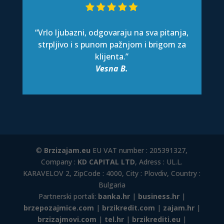
“Vrlo ljubazni, odgovaraju na sva pitanja,
strpljivo i s punom pažnjom i brigom za
klijenta.”
Vesna B.
©
Brzizajam.eu
EU VAT number : 205391327,
Company :
KD CAPITAL LTD
, Adress : UL.L.
KARAVELOV 2, ZipCode : 4000, City : Plovdiv, Country :
Bulgaria
Partnerski portali:
banka.hr
|
business.hr
|
brzepozajmice.com
|
brzikredit.com
|
zajam.hr
|
brzizajmovi.com
|
tel.hr
|
brzikrediti.eu
|