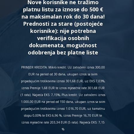
Nove korisnike ne tražimo
platnu listu za iznose do 500 €
na maksimalan rok do 30 dana!
Prednosti za stare (postojeće
korisnike):
nije potrebna
verifikacija osobnih
dokumenata, mogućnost
odobrenja bez platne liste
PRIMJER KREDITA: Mikro kredit: Uz zatraženi iznos 300,00
EUR na period od 30 dana, ukupan iznos sa svim
pripadajućim troškovima iznosi 301,68 EUR, uz EKS 7,03%,
iznos Premije 1,68 EUR te iznos mjesečne rate 301,68 EUR
(1 rata). Najveća EKS: 7,15%, Plus kredit: Uz zatraženi iznos
1.000,00 EUR na period od 150 dana, ukupan iznos sa svim
pripadajućim troškovima iznosi 1.016,70 EUR, uz kamatnu
stopu 0,00% te EKS 6,96 %, iznos Premije 16,70 EUR te
iznos mjesečne rate 203,34 EUR (5 rata). Najveća EKS: 7,15
%