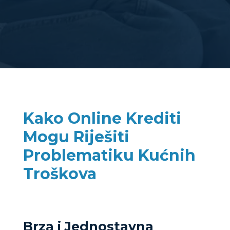
Kako Online Krediti
Mogu Riješiti
Problematiku Kućnih
Troškova
Brza i Jednostavna