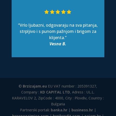
“Vrlo ljubazni, odgovaraju na sva pitanja,
strpljivo i s punom pažnjom i brigom za
klijenta.”
Vesna B.
©
Brzizajam.eu
EU VAT number : 205391327,
Company :
KD CAPITAL LTD
, Adress : UL.L.
KARAVELOV 2, ZipCode : 4000, City : Plovdiv, Country :
Bulgaria
Partnerski portali:
banka.hr
|
business.hr
|
brzepozajmice.com
|
brzikredit.com
|
zajam.hr
|