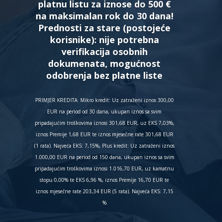
platnu listu za iznose do 500 €
na maksimalan rok do 30 dana!
Prednosti za stare (postojeće
korisnike):
nije potrebna
verifikacija osobnih
dokumenata, mogućnost
odobrenja bez platne liste
PRIMJER KREDITA: Mikro kredit: Uz zatraženi iznos 300,00
EUR na period od 30 dana, ukupan iznos sa svim
pripadajućim troškovima iznosi 301,68 EUR, uz EKS 7,03%,
iznos Premije 1,68 EUR te iznos mjesečne rate 301,68 EUR
(1 rata). Najveća EKS: 7,15%, Plus kredit: Uz zatraženi iznos
1.000,00 EUR na period od 150 dana, ukupan iznos sa svim
pripadajućim troškovima iznosi 1.016,70 EUR, uz kamatnu
stopu 0,00% te EKS 6,96 %, iznos Premije 16,70 EUR te
iznos mjesečne rate 203,34 EUR (5 rata). Najveća EKS: 7,15
%